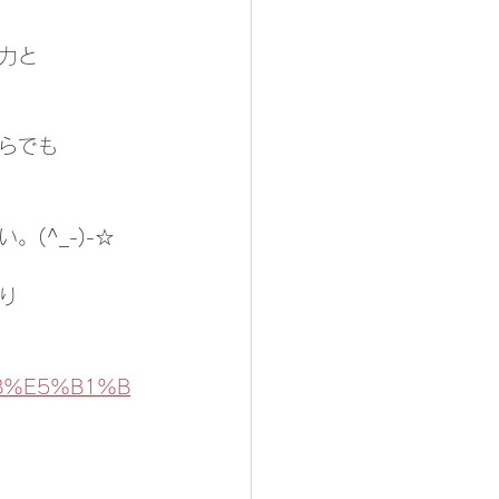
力と
らでも
(^_-)-☆
り
BB%E5%B1%B