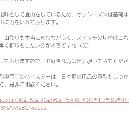
趣味として登山をしているため、オフシーズンは基礎体
山に力をいれております。
、山登りも本当に気持ちが良く、スイッチの切替はこち
早く野球もしたいのが本音ですね（笑）
しておりますので、お好きな方は是非覗いてみてください。
取専門店のバイスターは、日々野球用品の買取もしっか
で、是非ご相談ください。
outube.com/@%E5%B0%86%E5%AE%97%E7%99%
%AA%8C/videos