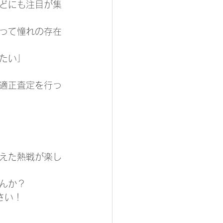
どにも注目が集
って憧れの存在
たい」
適正査定を行っ
えた熱戦が楽し
んか？
さい！